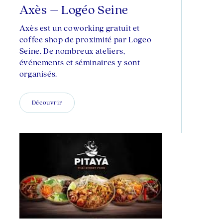
Axès – Logéo Seine
Axès est un coworking gratuit et
coffee shop de proximité par Logeo
Seine. De nombreux ateliers,
événements et séminaires y sont
organisés​.
Découvrir