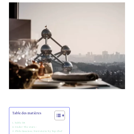
Table des matières
Table 58
Under The stars :
Philo Saucisse, bistroterie by Top Chef